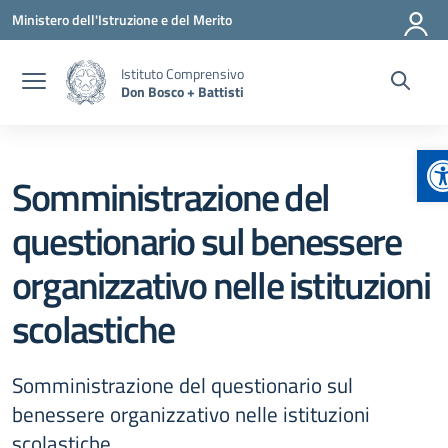
Vai ai contenuti
Vai al menu di navigazione
Vai al footer
Ministero dell'Istruzione e del Merito
Istituto Comprensivo
Don Bosco + Battisti
A
Somministrazione del
questionario sul benessere
organizzativo nelle istituzioni
scolastiche
Somministrazione del questionario sul
benessere organizzativo nelle istituzioni
scolastiche