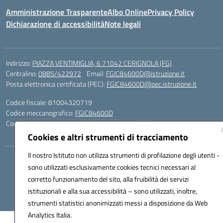
Amministrazione Trasparente
Albo Online
Privacy Policy
Dichiarazione di accessibilità
Note legali
Indirizzo:
PIAZZA VENTIMIGLIA, 6 71042 CERIGNOLA (FG)
Centralino:
0885/422972
Email:
FGIC84600D@istruzione.it
Posta elettronica certificata (PEC):
FGIC84600D@pec.istruzione.it
Codice fiscale: 81004320719
Codice meccanografico:
FGIC84600D
Codice Indice delle Pubbliche Amministrazioni (IPA): istsc_FGIC84600D
Cookies e altri strumenti di tracciamento
Il nostro Istituto non utilizza strumenti di profilazione degli utenti -
Hosting & Powered by 3D Solution S.r.l.
sono utilizzati esclusivamente cookies tecnici necessari al
Concept & Design by Designers Italia
corretto funzionamento del sito, alla fruibilità dei servizi
istituzionali e alla sua accessibilità – sono utilizzati, inoltre,
strumenti statistici anonimizzati messi a disposizione da Web
Analytics Italia.