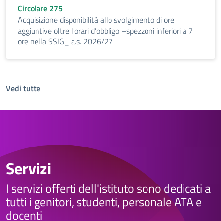
Circolare 275
Acquisizione disponibilità allo svolgimento di ore
aggiuntive oltre l’orari d’obbligo –spezzoni inferiori a 7
ore nella SSIG_ a.s. 2026/27
Vedi tutte
Servizi
I servizi offerti dell'istituto sono dedicati a
tutti i genitori, studenti, personale ATA e
docenti