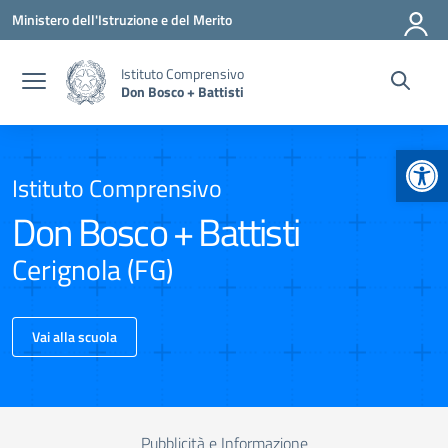
Vai ai contenuti
Vai al menu di navigazione
Vai al footer
Ministero dell'Istruzione e del Merito
Istituto Comprensivo
Don Bosco + Battisti
Apr
Istituto Comprensivo
Don Bosco + Battisti
Cerignola (FG)
Vai alla scuola
Pubblicità e Informazione