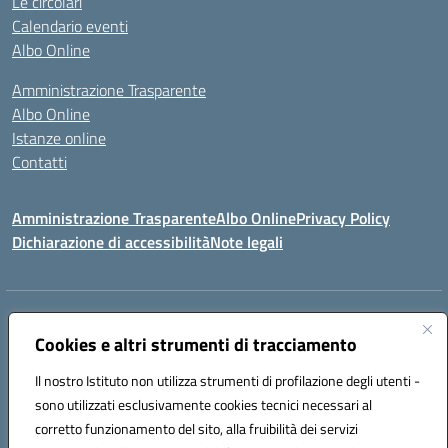
Le circolari
Calendario eventi
Albo Online
Amministrazione Trasparente
Albo Online
Istanze online
Contatti
Amministrazione Trasparente
Albo Online
Privacy Policy
Dichiarazione di accessibilità
Note legali
Indirizzo:
PIAZZA VENTIMIGLIA, 6 71042 CERIGNOLA (FG)
Cookies e altri strumenti di tracciamento
Centralino:
0885/422972
Email:
FGIC84600D@istruzione.it
Posta elettronica certificata (PEC):
FGIC84600D@pec.istruzione.it
Il nostro Istituto non utilizza strumenti di profilazione degli utenti -
Codice fiscale: 81004320719
sono utilizzati esclusivamente cookies tecnici necessari al
Codice meccanografico:
FGIC84600D
corretto funzionamento del sito, alla fruibilità dei servizi
Codice Indice delle Pubbliche Amministrazioni (IPA): istsc_FGIC84600D