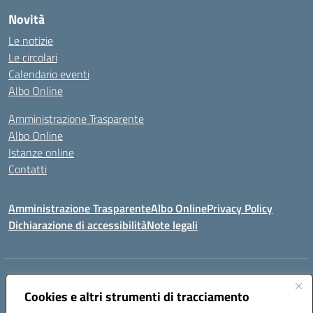
Novità
Le notizie
Le circolari
Calendario eventi
Albo Online
Amministrazione Trasparente
Albo Online
Istanze online
Contatti
Amministrazione Trasparente
Albo Online
Privacy Policy
Dichiarazione di accessibilità
Note legali
Indirizzo:
PIAZZA VENTIMIGLIA, 6 71042 CERIGNOLA (FG)
Centralino:
Cookies e altri strumenti di tracciamento
0885/422972
Email:
FGIC84600D@istruzione.it
Posta elettronica certificata (PEC):
FGIC84600D@pec.istruzione.it