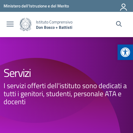
Vai ai contenuti
Vai al menu di navigazione
Vai al footer
Ministero dell'Istruzione e del Merito
Istituto Comprensivo
Don Bosco + Battisti
Apr
Servizi
I servizi offerti dell'istituto sono dedicati a
tutti i genitori, studenti, personale ATA e
docenti