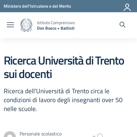
Vai ai contenuti
Vai al menu di navigazione
Vai al footer
Ministero dell'Istruzione e del Merito
Istituto Comprensivo
Don Bosco + Battisti
Ricerca Università di Trento
sui docenti
Ricerca dell'Università di Trento circa le
condizioni di lavoro degli insegnanti over 50
nelle scuole.
Personale scolastico