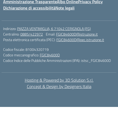
Amministrazione Trasparente
Albo Online
Privacy Policy
Dichiarazione di accessibilità
Note legali
Indirizzo:
PIAZZA VENTIMIGLIA, 6 71042 CERIGNOLA (FG)
Centralino:
0885/422972
Email:
FGIC84600D@istruzione.it
Posta elettronica certificata (PEC):
FGIC84600D@pec.istruzione.it
Codice fiscale: 81004320719
Codice meccanografico:
FGIC84600D
Codice Indice delle Pubbliche Amministrazioni (IPA): istsc_FGIC84600D
Hosting & Powered by 3D Solution S.r.l.
Concept & Design by Designers Italia