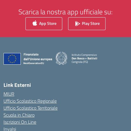
Scarica la nostra app ufficiale su:
App Store
Play Store
Istituto Comprensivo
Don Bosco + Battisti
Cerignola (FG)
— Visita la pagina iniziale della scuola
Link Esterni
MIUR
Ufficio Scolastico Regionale
Ufficio Scolastico Territoriale
Scuola in Chiaro
Iscrizioni On Line
Invalsi