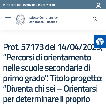
Vai ai contenuti
Vai al menu di navigazione
Vai al footer
Ministero dell'Istruzione e del Merito
Istituto Comprensivo
Don Bosco + Battisti
Apr
Prot. 57173 del 14/04/2025,
“Percorsi di orientamento
nelle scuole secondarie di
primo grado”. Titolo progetto:
“Diventa chi sei – Orientarsi
per determinare il proprio