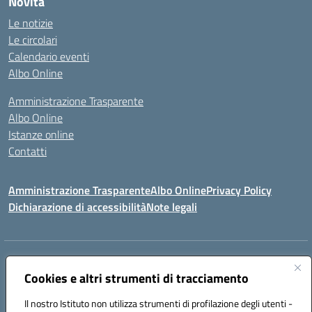
Novità
Le notizie
Le circolari
Calendario eventi
Albo Online
Amministrazione Trasparente
Albo Online
Istanze online
Contatti
Amministrazione Trasparente
Albo Online
Privacy Policy
Dichiarazione di accessibilità
Note legali
Indirizzo:
PIAZZA VENTIMIGLIA, 6 71042 CERIGNOLA (FG)
Centralino:
Cookies e altri strumenti di tracciamento
0885/422972
Email:
FGIC84600D@istruzione.it
Posta elettronica certificata (PEC):
FGIC84600D@pec.istruzione.it
Il nostro Istituto non utilizza strumenti di profilazione degli utenti -