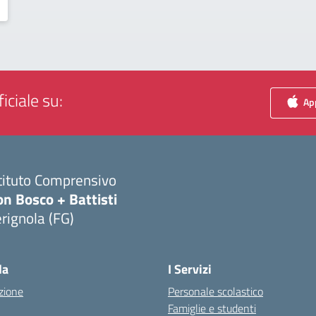
iciale su:
App
tituto Comprensivo
n Bosco + Battisti
rignola (FG)
Visita la pagina iniziale della scuola
la
I Servizi
zione
Personale scolastico
Famiglie e studenti