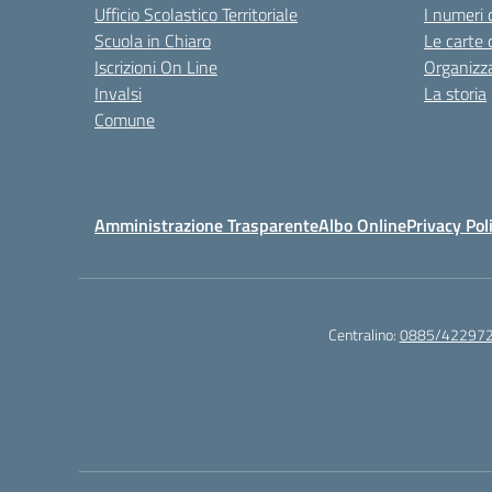
Ufficio Scolastico Territoriale
I numeri 
Scuola in Chiaro
Le carte 
Iscrizioni On Line
Organizz
Invalsi
La storia
Comune
Amministrazione Trasparente
Albo Online
Privacy Pol
Centralino:
0885/42297