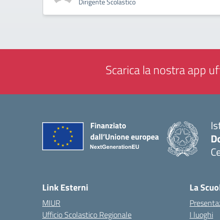
Dirigente Scolastico
Scarica la nostra app uff
Is
Do
Ce
— 
Link Esterni
La Scuo
MIUR
Presenta
Ufficio Scolastico Regionale
I luoghi