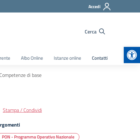
Accedi
Cerca
Apr
rente
Albo Online
Istanze online
Contatti
 Competenze di base
Stampa / Condividi
rgomenti
PON - Programma Operativo Nazionale