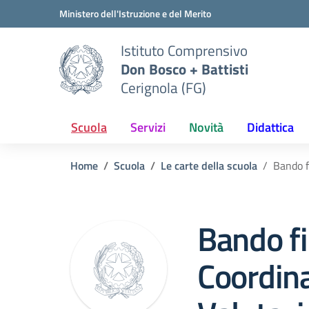
Vai ai contenuti
Vai al menu di navigazione
Vai al footer
Ministero dell'Istruzione e del Merito
Istituto Comprensivo
Don Bosco + Battisti
Cerignola (FG)
Scuola
Servizi
Novità
Didattica
Home
Scuola
Le carte della scuola
Bando f
Bando fi
Coordin