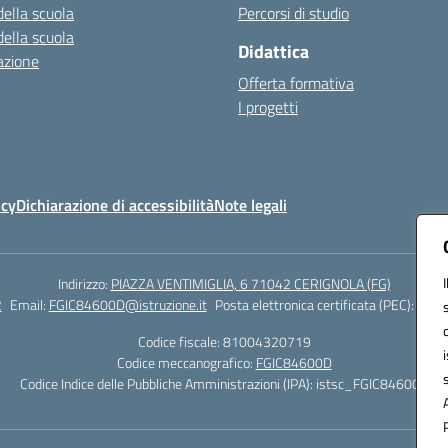
della scuola
Percorsi di studio
della scuola
Didattica
azione
Offerta formativa
I progetti
icy
Dichiarazione di accessibilità
Note legali
Indirizzo:
PIAZZA VENTIMIGLIA, 6 71042 CERIGNOLA (FG)
2
Email:
FGIC84600D@istruzione.it
Posta elettronica certificata (PEC):
FGIC
Codice fiscale: 81004320719
Codice meccanografico:
FGIC84600D
Codice Indice delle Pubbliche Amministrazioni (IPA): istsc_FGIC84600D