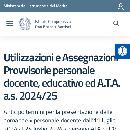
Vai ai contenuti
Vai al menu di navigazione
Vai al footer
Ministero dell'Istruzione e del Merito
Istituto Comprensivo
Don Bosco + Battisti
Apr
Utilizzazioni e Assegnazioni
Provvisorie personale
docente, educativo ed A.T.A.
a.s. 2024/25
Anticipo termini per la presentazione delle
domande • personale docente dall’11 luglio
2024 al 24 luglio 2024 • persona ATA dall’8