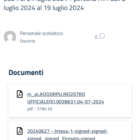
luglio 2024 al 19 luglio 2024
Personale scolastico
0
Docente
Documenti
m_pi.AOODRPU.REGISTRO
UFFICIALE(E).0038631.04-07-2024
pdf - 3784 kb
20240627 - Intesa-1-signed-signed-
signed_signed_Firmato-signed