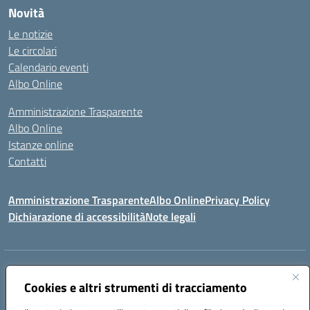
Novità
Le notizie
Le circolari
Calendario eventi
Albo Online
Amministrazione Trasparente
Albo Online
Istanze online
Contatti
Amministrazione Trasparente
Albo Online
Privacy Policy
Dichiarazione di accessibilità
Note legali
Indirizzo:
PIAZZA VENTIMIGLIA, 6 71042 CERIGNOLA (FG)
Centralino:
Cookies e altri strumenti di tracciamento
0885/422972
Email:
FGIC84600D@istruzione.it
Posta elettronica certificata (PEC):
FGIC84600D@pec.istruzione.it