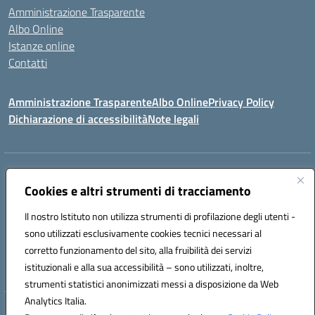
Amministrazione Trasparente
Albo Online
Istanze online
Contatti
Amministrazione Trasparente
Albo Online
Privacy Policy
Dichiarazione di accessibilità
Note legali
Indirizzo:
PIAZZA VENTIMIGLIA, 6 71042 CERIGNOLA (FG)
Centralino:
Cookies e altri strumenti di tracciamento
0885/422972
Email:
FGIC84600D@istruzione.it
Posta elettronica certificata (PEC):
FGIC84600D@pec.istruzione.it
Il nostro Istituto non utilizza strumenti di profilazione degli utenti -
Codice fiscale: 81004320719
sono utilizzati esclusivamente cookies tecnici necessari al
Codice meccanografico:
FGIC84600D
corretto funzionamento del sito, alla fruibilità dei servizi
Codice Indice delle Pubbliche Amministrazioni (IPA): istsc_FGIC84600D
istituzionali e alla sua accessibilità – sono utilizzati, inoltre,
strumenti statistici anonimizzati messi a disposizione da Web
Analytics Italia.
Hosting & Powered by 3D Solution S.r.l.