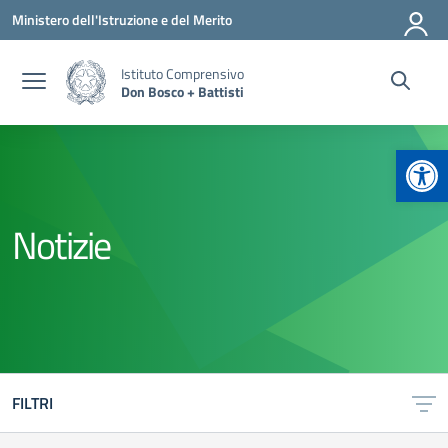
Vai ai contenuti
Vai al menu di navigazione
Vai al footer
Ministero dell'Istruzione e del Merito
Istituto Comprensivo
Don Bosco + Battisti
Apr
Notizie
FILTRI