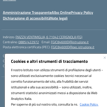
Amministrazione Trasparente
Albo Online
Privacy Policy
Dichiarazione di accessibilità
Note legali
Indirizzo:
PIAZZA VENTIMIGLIA, 6 71042 CERIGNOLA (FG)
Centralino:
0885/422972
Email:
FGIC84600D@istruzione.it
Posta elettronica certificata (PEC):
FGIC84600D@pec.istruzione.it
Codice fiscale: 81004320719
Cookies e altri strumenti di tracciamento
Codice meccanografico:
FGIC84600D
Codice Indice delle Pubbliche Amministrazioni (IPA): istsc_FGIC84600D
Il nostro Istituto non utilizza strumenti di profilazione degli utenti -
sono utilizzati esclusivamente cookies tecnici necessari al
corretto funzionamento del sito, alla fruibilità dei servizi
Hosting & Powered by 3D Solution S.r.l.
istituzionali e alla sua accessibilità – sono utilizzati, inoltre,
Concept & Design by Designers Italia
strumenti statistici anonimizzati messi a disposizione da Web
Analytics Italia.
Per saperne di più sul nostro sito, consulta la ns.
Cookie Policy.