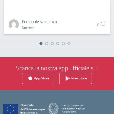
Personale scolastico
0
Docente
Scarica la nostra app ufficiale su:
App Store
Play Store
Istituto Comprensivo
Don Bosco + Battisti
Cerignola (FG)