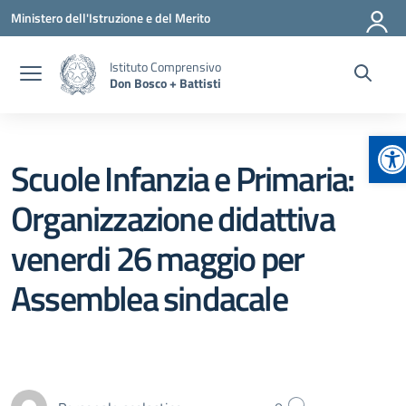
Vai ai contenuti
Vai al menu di navigazione
Vai al footer
Ministero dell'Istruzione e del Merito
Istituto Comprensivo
Don Bosco + Battisti
Ap
Scuole Infanzia e Primaria:
Organizzazione didattiva
venerdi 26 maggio per
Assemblea sindacale