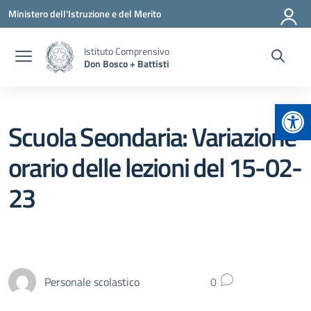
Vai ai contenuti
Vai al menu di navigazione
Vai al footer
Ministero dell'Istruzione e del Merito
Istituto Comprensivo
Don Bosco + Battisti
Apr
Scuola Seondaria: Variazione
orario delle lezioni del 15-02-
23
Personale scolastico
0