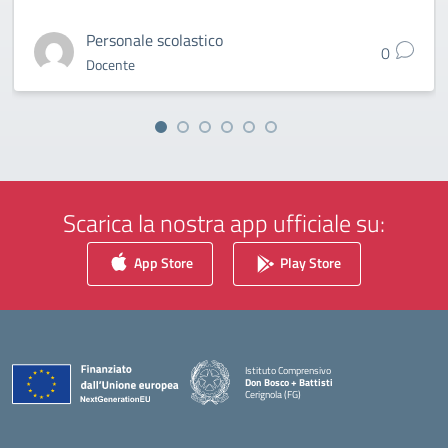
Personale scolastico
0
Docente
Scarica la nostra app ufficiale su:
App Store
Play Store
Istituto Comprensivo
Don Bosco + Battisti
Cerignola (FG)
— Visita la pagina iniziale della scuola