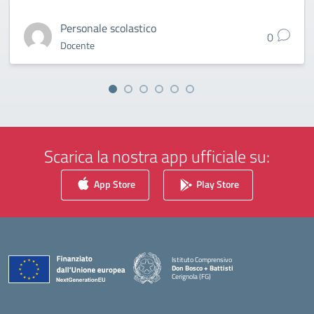
Personale scolastico
0
Docente
Scarica la nostra app ufficiale su:
App Store
Play Store
Istituto Comprensivo
Don Bosco + Battisti
Cerignola (FG)
— Visita la pagina iniziale della scuola