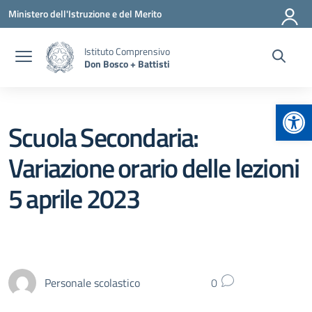
Vai ai contenuti
Vai al menu di navigazione
Vai al footer
Ministero dell'Istruzione e del Merito
Istituto Comprensivo
Don Bosco + Battisti
Apr
Scuola Secondaria:
Variazione orario delle lezioni
5 aprile 2023
Personale scolastico
0