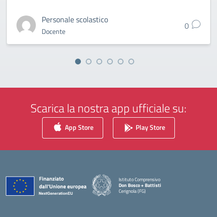
Personale scolastico
0
Docente
Scarica la nostra app ufficiale su:
App Store
Play Store
Istituto Comprensivo
Don Bosco + Battisti
Cerignola (FG)
— Visita la pagina iniziale della scuola