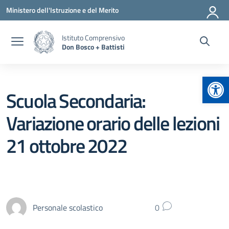
Vai ai contenuti
Vai al menu di navigazione
Vai al footer
Ministero dell'Istruzione e del Merito
Istituto Comprensivo
Don Bosco + Battisti
Apr
Scuola Secondaria:
Variazione orario delle lezioni
21 ottobre 2022
Personale scolastico
0