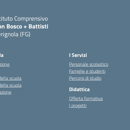
tituto Comprensivo
n Bosco + Battisti
rignola (FG)
Visita la pagina iniziale della scuola
la
I Servizi
zione
Personale scolastico
Famiglie e studenti
della scuola
Percorsi di studio
della scuola
Didattica
azione
Offerta formativa
I progetti