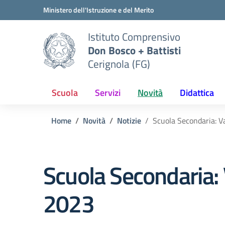
Vai ai contenuti
Vai al menu di navigazione
Vai al footer
Ministero dell'Istruzione e del Merito
Istituto Comprensivo
Don Bosco + Battisti
Cerignola (FG)
Scuola
Servizi
Novità
Didattica
Home
Novità
Notizie
Scuola Secondaria: Va
Scuola Secondaria: 
2023