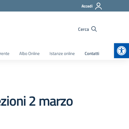
Accedi
Cerca
Apr
rente
Albo Online
Istanze online
Contatti
ezioni 2 marzo