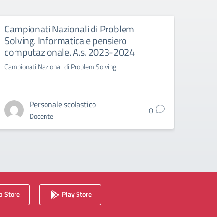
Campionati Nazionali di Problem
Sosp
Solving. Informatica e pensiero
di O
computazionale. A.s. 2023-2024
Ponte 
Campionati Nazionali di Problem Solving
Personale scolastico
0
Docente
 Store
Play Store