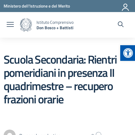
Vai ai contenuti
Vai al menu di navigazione
Vai al footer
Ministero dell'Istruzione e del Merito
Istituto Comprensivo
Don Bosco + Battisti
Apr
Scuola Secondaria: Rientri
pomeridiani in presenza II
quadrimestre – recupero
frazioni orarie