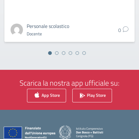
Personale scolastico
0
Docente
Scarica la nostra app ufficiale su:
App Store
Play Store
Istituto Comprensivo
Don Bosco + Battisti
Cerignola (FG)