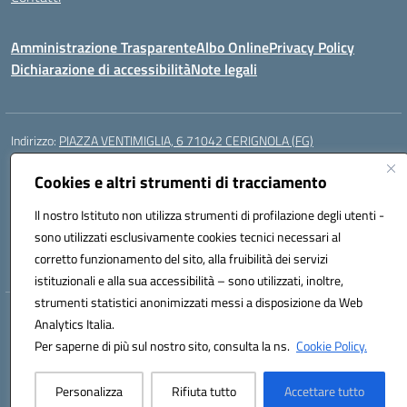
Amministrazione Trasparente
Albo Online
Privacy Policy
Dichiarazione di accessibilità
Note legali
Indirizzo:
PIAZZA VENTIMIGLIA, 6 71042 CERIGNOLA (FG)
Centralino:
0885/422972
Email:
FGIC84600D@istruzione.it
Posta elettronica certificata (PEC):
FGIC84600D@pec.istruzione.it
Cookies e altri strumenti di tracciamento
Codice fiscale: 81004320719
Il nostro Istituto non utilizza strumenti di profilazione degli utenti -
Codice meccanografico:
FGIC84600D
sono utilizzati esclusivamente cookies tecnici necessari al
Codice Indice delle Pubbliche Amministrazioni (IPA): istsc_FGIC84600D
corretto funzionamento del sito, alla fruibilità dei servizi
istituzionali e alla sua accessibilità – sono utilizzati, inoltre,
strumenti statistici anonimizzati messi a disposizione da Web
Hosting & Powered by 3D Solution S.r.l.
Analytics Italia.
Concept & Design by Designers Italia
Per saperne di più sul nostro sito, consulta la ns.
Cookie Policy.
Personalizza
Rifiuta tutto
Accettare tutto