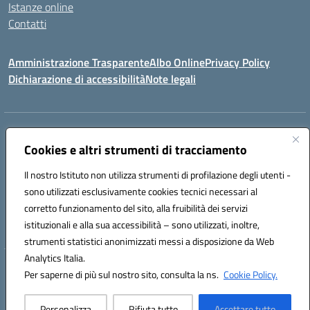
Istanze online
Contatti
Amministrazione Trasparente
Albo Online
Privacy Policy
Dichiarazione di accessibilità
Note legali
Indirizzo:
PIAZZA VENTIMIGLIA, 6 71042 CERIGNOLA (FG)
Centralino:
Cookies e altri strumenti di tracciamento
0885/422972
Email:
FGIC84600D@istruzione.it
Posta elettronica certificata (PEC):
FGIC84600D@pec.istruzione.it
Il nostro Istituto non utilizza strumenti di profilazione degli utenti -
Codice fiscale: 81004320719
sono utilizzati esclusivamente cookies tecnici necessari al
Codice meccanografico:
FGIC84600D
corretto funzionamento del sito, alla fruibilità dei servizi
Codice Indice delle Pubbliche Amministrazioni (IPA): istsc_FGIC84600D
istituzionali e alla sua accessibilità – sono utilizzati, inoltre,
strumenti statistici anonimizzati messi a disposizione da Web
Analytics Italia.
Hosting & Powered by 3D Solution S.r.l.
Per saperne di più sul nostro sito, consulta la ns.
Cookie Policy.
Concept & Design by Designers Italia
Personalizza
Rifiuta tutto
Accettare tutto