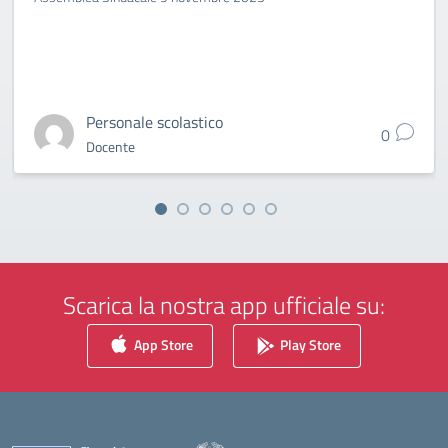
Personale scolastico
0
Docente
Scarica la nostra app ufficiale su:
App Store
Play Store