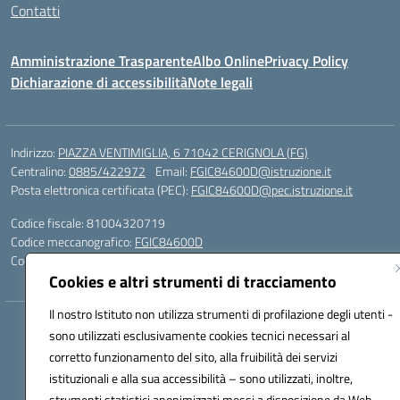
Contatti
Amministrazione Trasparente
Albo Online
Privacy Policy
Dichiarazione di accessibilità
Note legali
Indirizzo:
PIAZZA VENTIMIGLIA, 6 71042 CERIGNOLA (FG)
Centralino:
0885/422972
Email:
FGIC84600D@istruzione.it
Posta elettronica certificata (PEC):
FGIC84600D@pec.istruzione.it
Codice fiscale: 81004320719
Codice meccanografico:
FGIC84600D
Codice Indice delle Pubbliche Amministrazioni (IPA): istsc_FGIC84600D
Cookies e altri strumenti di tracciamento
Il nostro Istituto non utilizza strumenti di profilazione degli utenti -
Hosting & Powered by 3D Solution S.r.l.
sono utilizzati esclusivamente cookies tecnici necessari al
Concept & Design by Designers Italia
corretto funzionamento del sito, alla fruibilità dei servizi
istituzionali e alla sua accessibilità – sono utilizzati, inoltre,
strumenti statistici anonimizzati messi a disposizione da Web