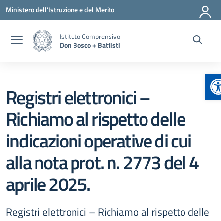
Vai ai contenuti
Vai al menu di navigazione
Vai al footer
Ministero dell'Istruzione e del Merito
Istituto Comprensivo
Don Bosco + Battisti
A
Registri elettronici –
Richiamo al rispetto delle
indicazioni operative di cui
alla nota prot. n. 2773 del 4
aprile 2025.
Registri elettronici – Richiamo al rispetto delle