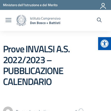
Vai ai contenuti
Vai al menu di navigazione
Vai al footer
Ministero dell'Istruzione e del Merito
Istituto Comprensivo
Don Bosco + Battisti
Apr
Prove INVALSI A.S.
2022/2023 –
PUBBLICAZIONE
CALENDARIO