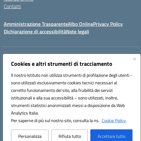
Contatti
Amministrazione Trasparente
Albo Online
Privacy Policy
Dichiarazione di accessibilità
Note legali
Indirizzo:
PIAZZA VENTIMIGLIA, 6 71042 CERIGNOLA (FG)
Centralino:
Cookies e altri strumenti di tracciamento
0885/422972
Email:
FGIC84600D@istruzione.it
Posta elettronica certificata (PEC):
FGIC84600D@pec.istruzione.it
Il nostro Istituto non utilizza strumenti di profilazione degli utenti -
Codice fiscale: 81004320719
sono utilizzati esclusivamente cookies tecnici necessari al
Codice meccanografico:
FGIC84600D
corretto funzionamento del sito, alla fruibilità dei servizi
Codice Indice delle Pubbliche Amministrazioni (IPA): istsc_FGIC84600D
istituzionali e alla sua accessibilità – sono utilizzati, inoltre,
strumenti statistici anonimizzati messi a disposizione da Web
Analytics Italia.
Hosting & Powered by 3D Solution S.r.l.
Per saperne di più sul nostro sito, consulta la ns.
Cookie Policy.
Concept & Design by Designers Italia
Personalizza
Rifiuta tutto
Accettare tutto