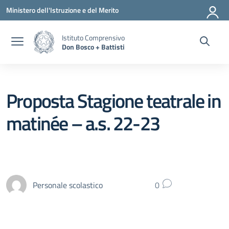
Vai ai contenuti
Vai al menu di navigazione
Vai al footer
Ministero dell'Istruzione e del Merito
Istituto Comprensivo
Don Bosco + Battisti
Proposta Stagione teatrale in
matinée – a.s. 22-23
Personale scolastico
0