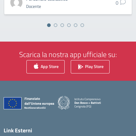
0
Docente
Scarica la nostra app ufficiale su:
App Store
Play Store
Istituto Comprensivo
Don Bosco + Battisti
Cerignola (FG)
— Visita la pagina iniziale della scuola
Link Esterni