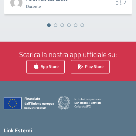
0
Docente
Scarica la nostra app ufficiale su:
App Store
Play Store
Istituto Comprensivo
Don Bosco + Battisti
Cerignola (FG)
— Visita la pagina iniziale della scuola
Link Esterni