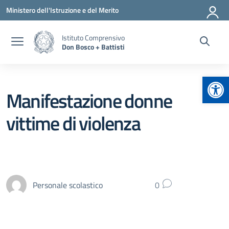
Vai ai contenuti
Vai al menu di navigazione
Vai al footer
Ministero dell'Istruzione e del Merito
Istituto Comprensivo
Don Bosco + Battisti
Apr
Manifestazione donne
vittime di violenza
Personale scolastico
0