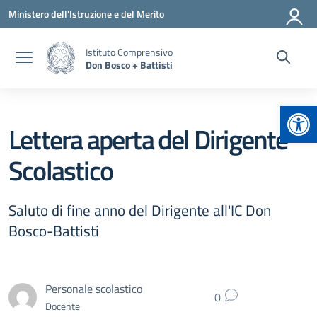
Vai ai contenuti
Vai al menu di navigazione
Vai al footer
Ministero dell'Istruzione e del Merito
Istituto Comprensivo
Don Bosco + Battisti
Apr
Lettera aperta del Dirigente
Scolastico
Saluto di fine anno del Dirigente all'IC Don
Bosco-Battisti
Personale scolastico
0
Docente