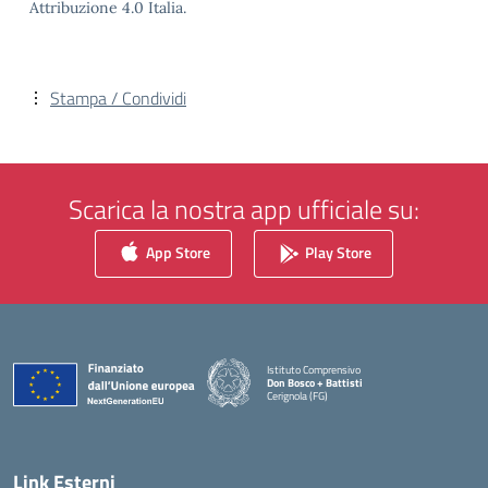
Attribuzione 4.0 Italia.
Stampa / Condividi
Scarica la nostra app ufficiale su:
App Store
Play Store
Istituto Comprensivo
Don Bosco + Battisti
Cerignola (FG)
— Visita la pagina iniziale della scuola
Link Esterni