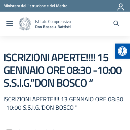
Vai ai contenuti
Vai al menu di navigazione
Vai al footer
Ministero dell'Istruzione e del Merito
Istituto Comprensivo
Don Bosco + Battisti
Apr
ISCRIZIONI APERTE!!!! 15
GENNAIO ORE 08:30 -10:00
S.S.I.G.”DON BOSCO “
ISCRIZIONI APERTE!!!! 13 GENNAIO ORE 08:30
-10:00 S.S.I.G."DON BOSCO "