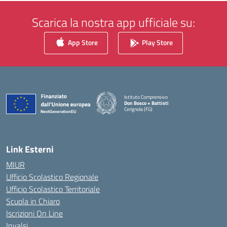
Scarica la nostra app ufficiale su:
App Store
Play Store
Istituto Comprensivo
Don Bosco + Battisti
Cerignola (FG)
— Visita la pagina iniziale della scuola
Link Esterni
MIUR
Ufficio Scolastico Regionale
Ufficio Scolastico Territoriale
Scuola in Chiaro
Iscrizioni On Line
Invalsi