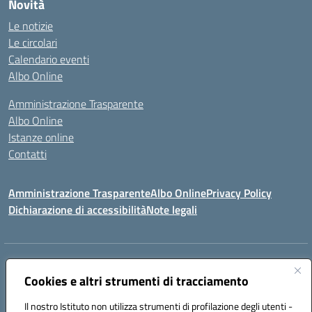
Novità
Le notizie
Le circolari
Calendario eventi
Albo Online
Amministrazione Trasparente
Albo Online
Istanze online
Contatti
Amministrazione Trasparente
Albo Online
Privacy Policy
Dichiarazione di accessibilità
Note legali
Indirizzo:
PIAZZA VENTIMIGLIA, 6 71042 CERIGNOLA (FG)
Centralino:
Cookies e altri strumenti di tracciamento
0885/422972
Email:
FGIC84600D@istruzione.it
Posta elettronica certificata (PEC):
FGIC84600D@pec.istruzione.it
Il nostro Istituto non utilizza strumenti di profilazione degli utenti -