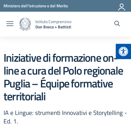
Vai ai contenuti
Vai al menu di navigazione
Vai al footer
Ministero dell'Istruzione e del Merito
Istituto Comprensivo
Don Bosco + Battisti
Apr
Iniziative di formazione on-
line a cura del Polo regionale
Puglia – Équipe formative
territoriali
IA e Lingue: strumenti Innovativi e Storytelling -
Ed. 1.