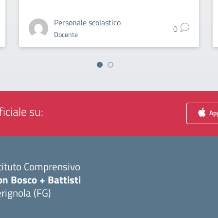
Personale scolastico
0
Docente
iciale su:
App
tituto Comprensivo
n Bosco + Battisti
rignola (FG)
Visita la pagina iniziale della scuola