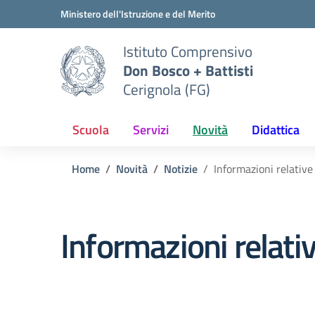
Vai ai contenuti
Vai al menu di navigazione
Vai al footer
Ministero dell'Istruzione e del Merito
Istituto Comprensivo
Don Bosco + Battisti
Cerignola (FG)
Scuola
Servizi
Novità
Didattica
Home
Novità
Notizie
Informazioni relative 
Informazioni relativ