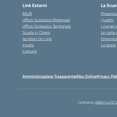
Link Esterni
La Scuo
MIUR
Presenta
Ufficio Scolastico Regionale
I luoghi
Ufficio Scolastico Territoriale
I numeri 
Scuola in Chiaro
Le carte 
Iscrizioni On Line
Organizz
Invalsi
La storia
Comune
Amministrazione Trasparente
Albo Online
Privacy Pol
Centralino:
0885/42297