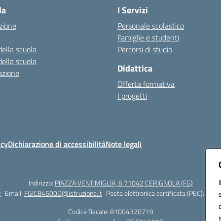
la
I Servizi
zione
Personale scolastico
Famiglie e studenti
della scuola
Percorsi di studio
della scuola
Didattica
azione
Offerta formativa
I progetti
icy
Dichiarazione di accessibilità
Note legali
Indirizzo:
PIAZZA VENTIMIGLIA, 6 71042 CERIGNOLA (FG)
2
Email:
FGIC84600D@istruzione.it
Posta elettronica certificata (PEC):
FGIC
Codice fiscale: 81004320719