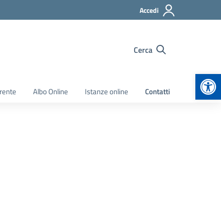
Accedi
Cerca
Apr
rente
Albo Online
Istanze online
Contatti