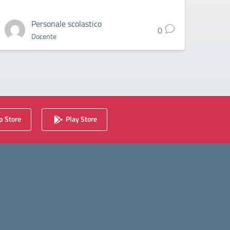
Personale scolastico
0
Docente
 Store
Play Store