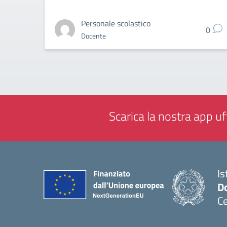
Personale scolastico
0
Docente
Scarica la nostra app uff
Is
Do
Ce
— 