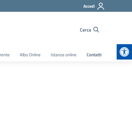
Accedi
Cerca
Apr
rente
Albo Online
Istanze online
Contatti