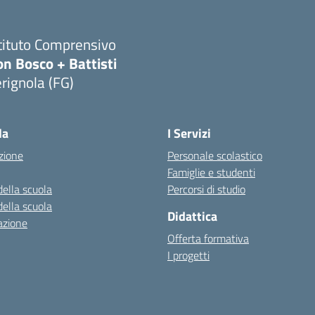
tituto Comprensivo
n Bosco + Battisti
rignola (FG)
Visita la pagina iniziale della scuola
la
I Servizi
zione
Personale scolastico
Famiglie e studenti
della scuola
Percorsi di studio
della scuola
Didattica
azione
Offerta formativa
I progetti