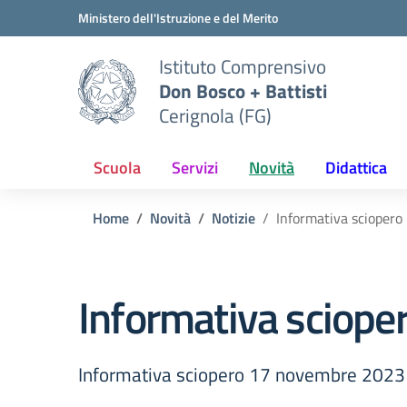
Vai ai contenuti
Vai al menu di navigazione
Vai al footer
Ministero dell'Istruzione e del Merito
Istituto Comprensivo
Don Bosco + Battisti
Cerignola (FG)
Scuola
Servizi
Novità
Didattica
Home
Novità
Notizie
Informativa scioper
Informativa sciop
Informativa sciopero 17 novembre 2023 