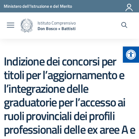
Vai ai contenuti
Vai al menu di navigazione
Vai al footer
Ministero dell'Istruzione e del Merito
Istituto Comprensivo
Don Bosco + Battisti
Apr
Indizione dei concorsi per
titoli per l’aggiornamento e
l’integrazione delle
graduatorie per l’accesso ai
ruoli provinciali dei profili
professionali delle ex aree A e