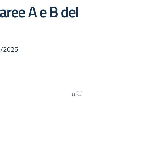
 aree A e B del
4/2025
0