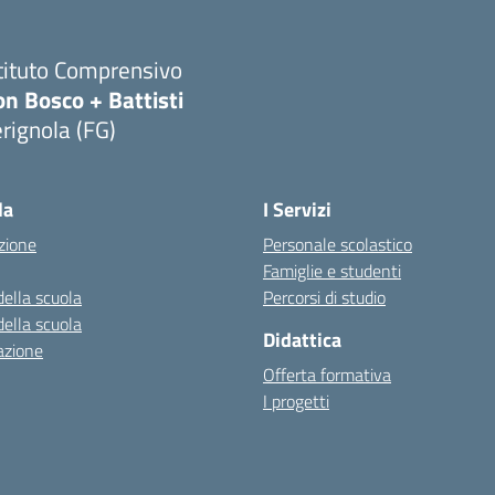
tituto Comprensivo
n Bosco + Battisti
rignola (FG)
Visita la pagina iniziale della scuola
la
I Servizi
zione
Personale scolastico
Famiglie e studenti
della scuola
Percorsi di studio
della scuola
Didattica
azione
Offerta formativa
I progetti