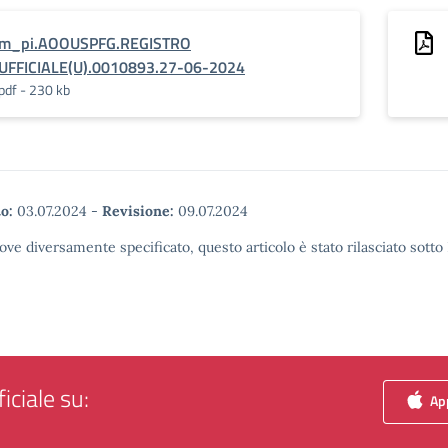
m_pi.AOOUSPFG.REGISTRO
UFFICIALE(U).0010893.27-06-2024
pdf - 230 kb
o:
03.07.2024
-
Revisione:
09.07.2024
ove diversamente specificato, questo articolo è stato rilasciato sott
iciale su:
App