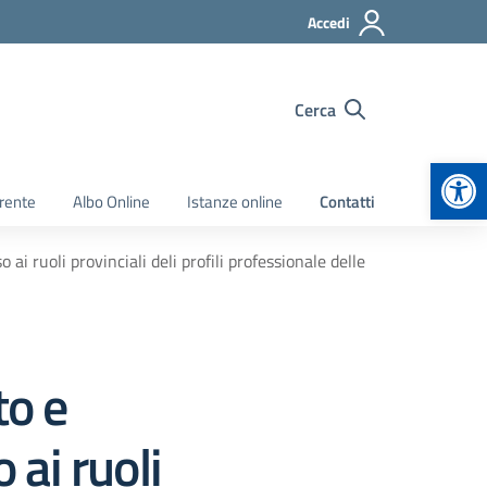
Accedi
Cerca
Apr
rente
Albo Online
Istanze online
Contatti
ai ruoli provinciali deli profili professionale delle
to e
 ai ruoli