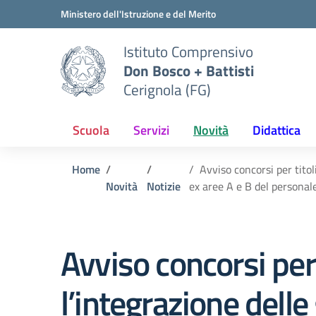
Vai ai contenuti
Vai al menu di navigazione
Vai al footer
Ministero dell'Istruzione e del Merito
Istituto Comprensivo
Don Bosco + Battisti
Cerignola (FG)
Scuola
Servizi
Novità
Didattica
Home
Avviso concorsi per titol
Novità
Notizie
ex aree A e B del personal
Avviso concorsi per
l’integrazione delle