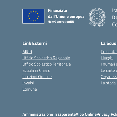
Is
Do
Ce
— 
Link Esterni
La Scuo
MIUR
Presenta
Ufficio Scolastico Regionale
I luoghi
Ufficio Scolastico Territoriale
I numeri 
Scuola in Chiaro
Le carte 
Iscrizioni On Line
Organizz
Invalsi
La storia
Comune
Amministrazione Trasparente
Albo Online
Privacy Pol