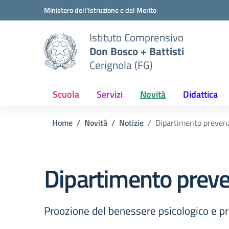
Vai ai contenuti
Vai al menu di navigazione
Vai al footer
Ministero dell'Istruzione e del Merito
Istituto Comprensivo
Don Bosco + Battisti
Cerignola (FG)
Scuola
Servizi
Novità
Didattica
Home
Novità
Notizie
Dipartimento prevenzi
Dipartimento preven
Proozione del benessere psicologico e pr