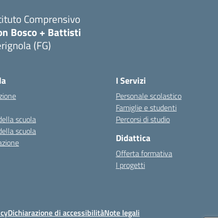
tituto Comprensivo
n Bosco + Battisti
rignola (FG)
Visita la pagina iniziale della scuola
la
I Servizi
zione
Personale scolastico
Famiglie e studenti
della scuola
Percorsi di studio
della scuola
Didattica
azione
Offerta formativa
I progetti
icy
Dichiarazione di accessibilità
Note legali