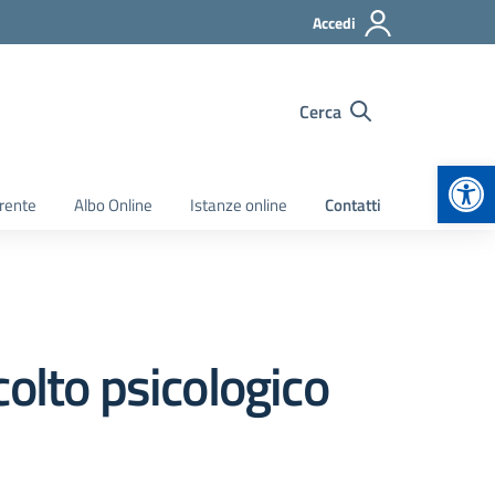
Accedi
Cerca
Apr
rente
Albo Online
Istanze online
Contatti
olto psicologico