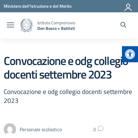
Vai ai contenuti
Vai al menu di navigazione
Vai al footer
Ministero dell'Istruzione e del Merito
Istituto Comprensivo
Don Bosco + Battisti
Apr
Convocazione e odg collegio
docenti settembre 2023
Convocazione e odg collegio docenti settembre
2023
Personale scolastico
0