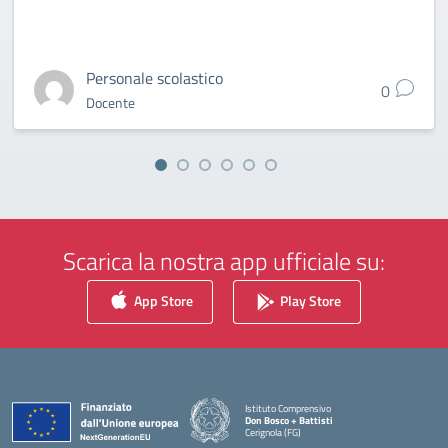
Personale scolastico
0
Docente
Scarica la nostra app ufficiale su:
App Store
Play Store
Istituto Comprensivo
Don Bosco + Battisti
Cerignola (FG)
— Visita la pagina iniziale della scuola