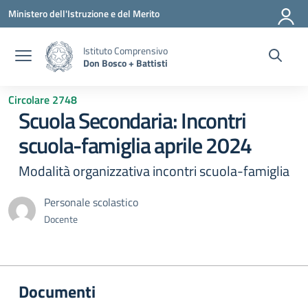
Vai ai contenuti
Vai al menu di navigazione
Vai al footer
Ministero dell'Istruzione e del Merito
Istituto Comprensivo
Don Bosco + Battisti
Circolare 2748
Scuola Secondaria: Incontri
scuola-famiglia aprile 2024
Modalità organizzativa incontri scuola-famiglia
Personale scolastico
Docente
Documenti