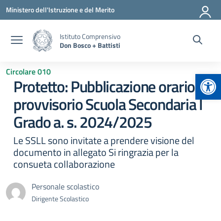
Vai ai contenuti
Vai al menu di navigazione
Vai al footer
Ministero dell'Istruzione e del Merito
Istituto Comprensivo
Don Bosco + Battisti
Circolare 010
Apr
Protetto: Pubblicazione orario
provvisorio Scuola Secondaria I
Grado a. s. 2024/2025
Le SSLL sono invitate a prendere visione del
documento in allegato Si ringrazia per la
consueta collaborazione
Personale scolastico
Dirigente Scolastico