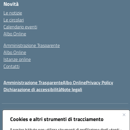
Novità
Le notizie
Le circolari
Calendario eventi
Albo Online
Amministrazione Trasparente
Albo Online
Istanze online
Contatti
Amministrazione Trasparente
Albo Online
Privacy Policy
Dichiarazione di accessibilità
Note legali
Indirizzo:
PIAZZA VENTIMIGLIA, 6 71042 CERIGNOLA (FG)
Centralino:
Cookies e altri strumenti di tracciamento
0885/422972
Email:
FGIC84600D@istruzione.it
Posta elettronica certificata (PEC):
FGIC84600D@pec.istruzione.it
Il nostro Istituto non utilizza strumenti di profilazione degli utenti -