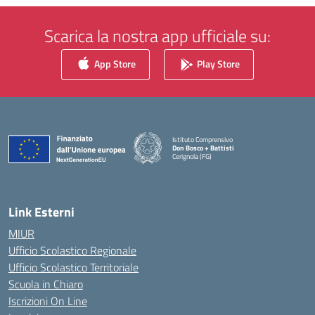
Scarica la nostra app ufficiale su:
App Store
Play Store
Istituto Comprensivo
Don Bosco + Battisti
Cerignola (FG)
— Visita la pagina iniziale della scuola
Link Esterni
MIUR
Ufficio Scolastico Regionale
Ufficio Scolastico Territoriale
Scuola in Chiaro
Iscrizioni On Line