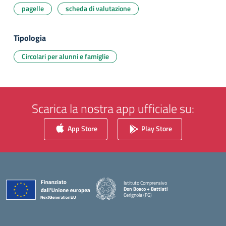
pagelle
scheda di valutazione
Tipologia
Circolari per alunni e famiglie
Scarica la nostra app ufficiale su:
App Store
Play Store
Istituto Comprensivo
Don Bosco + Battisti
Cerignola (FG)
— Visita la pagina iniziale della scuola