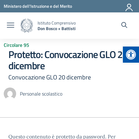
Vai ai contenuti
Vai al menu di navigazione
Vai al footer
Ministero dell'Istruzione e del Merito
Istituto Comprensivo
Don Bosco + Battisti
Circolare 95
Apr
Protetto: Convocazione GLO 20
dicembre
Convocazione GLO 20 dicembre
Personale scolastico
Questo contenuto è protetto da password. Per