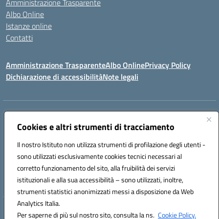
Amministrazione Trasparente
Albo Online
Istanze online
Contatti
Amministrazione Trasparente
Albo Online
Privacy Policy
Dichiarazione di accessibilità
Note legali
Indirizzo:
PIAZZA VENTIMIGLIA, 6 71042 CERIGNOLA (FG)
Centralino:
Cookies e altri strumenti di tracciamento
0885/422972
Email:
FGIC84600D@istruzione.it
Posta elettronica certificata (PEC):
FGIC84600D@pec.istruzione.it
Il nostro Istituto non utilizza strumenti di profilazione degli utenti -
Codice fiscale: 81004320719
sono utilizzati esclusivamente cookies tecnici necessari al
Codice meccanografico:
FGIC84600D
corretto funzionamento del sito, alla fruibilità dei servizi
Codice Indice delle Pubbliche Amministrazioni (IPA): istsc_FGIC84600D
istituzionali e alla sua accessibilità – sono utilizzati, inoltre,
strumenti statistici anonimizzati messi a disposizione da Web
Analytics Italia.
Hosting & Powered by 3D Solution S.r.l.
Per saperne di più sul nostro sito, consulta la ns.
Cookie Policy.