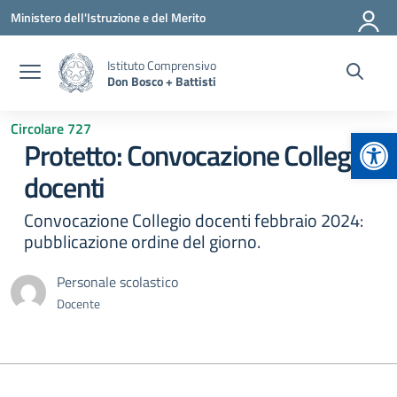
Vai ai contenuti
Vai al menu di navigazione
Vai al footer
Ministero dell'Istruzione e del Merito
Istituto Comprensivo
Don Bosco + Battisti
Circolare 727
Apr
Protetto: Convocazione Collegio
docenti
Convocazione Collegio docenti febbraio 2024:
pubblicazione ordine del giorno.
Personale scolastico
Docente