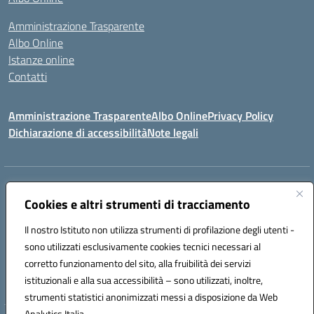
Amministrazione Trasparente
Albo Online
Istanze online
Contatti
Amministrazione Trasparente
Albo Online
Privacy Policy
Dichiarazione di accessibilità
Note legali
Indirizzo:
PIAZZA VENTIMIGLIA, 6 71042 CERIGNOLA (FG)
Centralino:
Cookies e altri strumenti di tracciamento
0885/422972
Email:
FGIC84600D@istruzione.it
Posta elettronica certificata (PEC):
FGIC84600D@pec.istruzione.it
Il nostro Istituto non utilizza strumenti di profilazione degli utenti -
Codice fiscale: 81004320719
sono utilizzati esclusivamente cookies tecnici necessari al
Codice meccanografico:
FGIC84600D
corretto funzionamento del sito, alla fruibilità dei servizi
Codice Indice delle Pubbliche Amministrazioni (IPA): istsc_FGIC84600D
istituzionali e alla sua accessibilità – sono utilizzati, inoltre,
strumenti statistici anonimizzati messi a disposizione da Web
Analytics Italia.