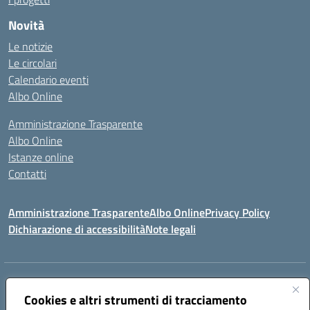
Novità
Le notizie
Le circolari
Calendario eventi
Albo Online
Amministrazione Trasparente
Albo Online
Istanze online
Contatti
Amministrazione Trasparente
Albo Online
Privacy Policy
Dichiarazione di accessibilità
Note legali
Indirizzo:
PIAZZA VENTIMIGLIA, 6 71042 CERIGNOLA (FG)
Centralino:
Cookies e altri strumenti di tracciamento
0885/422972
Email:
FGIC84600D@istruzione.it