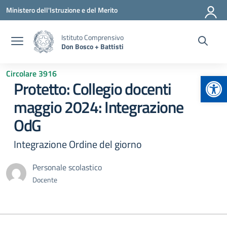
Vai ai contenuti
Vai al menu di navigazione
Vai al footer
Ministero dell'Istruzione e del Merito
Istituto Comprensivo
Don Bosco + Battisti
Circolare 3916
Apr
Protetto: Collegio docenti
maggio 2024: Integrazione
OdG
Integrazione Ordine del giorno
Personale scolastico
Docente