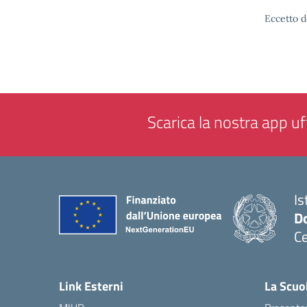
Eccetto d
Scarica la nostra app uff
Is
Do
Ce
— 
Link Esterni
La Scuo