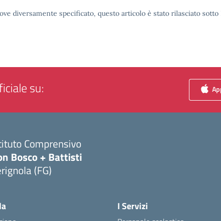
ove diversamente specificato, questo articolo è stato rilasciato sott
iciale su:
App
tituto Comprensivo
n Bosco + Battisti
rignola (FG)
Visita la pagina iniziale della scuola
la
I Servizi