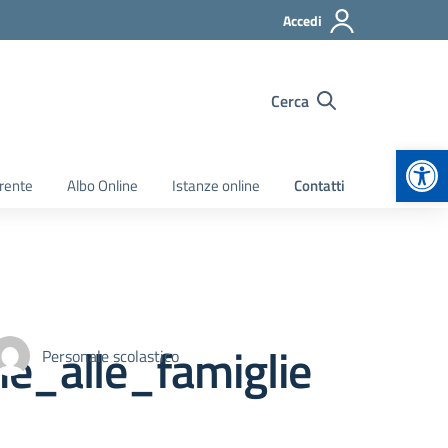
Accedi
Cerca
Apr
rente
Albo Online
Istanze online
Contatti
e_alle_famiglie
Personale scolastico