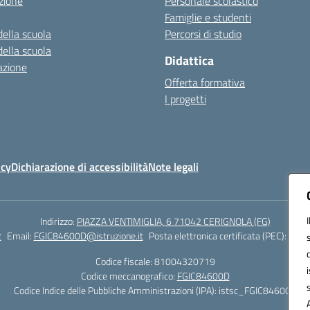
zione
Personale scolastico
Famiglie e studenti
della scuola
Percorsi di studio
della scuola
Didattica
azione
Offerta formativa
I progetti
icy
Dichiarazione di accessibilità
Note legali
Indirizzo:
PIAZZA VENTIMIGLIA, 6 71042 CERIGNOLA (FG)
2
Email:
FGIC84600D@istruzione.it
Posta elettronica certificata (PEC):
FGIC
Codice fiscale: 81004320719
Codice meccanografico:
FGIC84600D
Codice Indice delle Pubbliche Amministrazioni (IPA): istsc_FGIC84600D