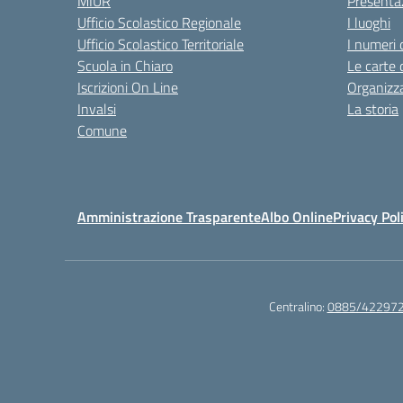
MIUR
Presenta
Ufficio Scolastico Regionale
I luoghi
Ufficio Scolastico Territoriale
I numeri 
Scuola in Chiaro
Le carte 
Iscrizioni On Line
Organizz
Invalsi
La storia
Comune
Amministrazione Trasparente
Albo Online
Privacy Pol
Centralino:
0885/42297