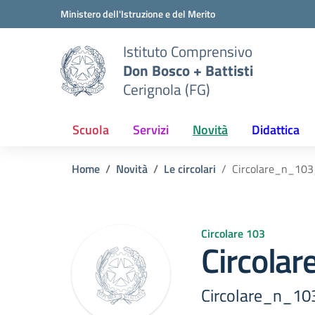
Vai ai contenuti
Vai al menu di navigazione
Vai al footer
Ministero dell'Istruzione e del Merito
Istituto Comprensivo
Don Bosco + Battisti
Cerignola (FG)
Scuola
Servizi
Novità
Didattica
Home
Novità
Le circolari
Circolare_n_103
Circolare 103
Circola
Circolare_n_10