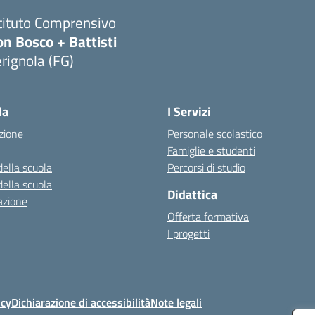
tituto Comprensivo
n Bosco + Battisti
rignola (FG)
Visita la pagina iniziale della scuola
la
I Servizi
zione
Personale scolastico
Famiglie e studenti
della scuola
Percorsi di studio
della scuola
Didattica
azione
Offerta formativa
I progetti
icy
Dichiarazione di accessibilità
Note legali