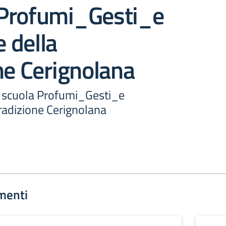
Profumi_Gesti_e
 della
ne Cerignolana
 scuola Profumi_Gesti_e
radizione Cerignolana
menti