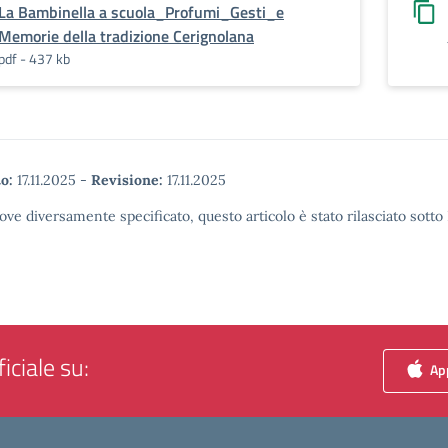
La Bambinella a scuola_Profumi_Gesti_e
Memorie della tradizione Cerignolana
pdf - 437 kb
o:
17.11.2025
-
Revisione:
17.11.2025
ove diversamente specificato, questo articolo è stato rilasciato sott
iciale su:
App