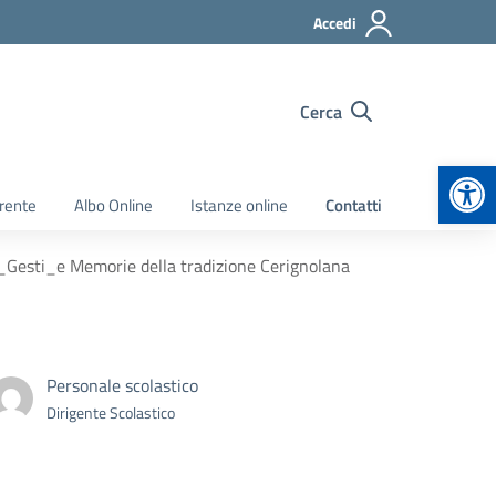
Accedi
Cerca
Apr
rente
Albo Online
Istanze online
Contatti
Gesti_e Memorie della tradizione Cerignolana
Personale scolastico
Dirigente Scolastico