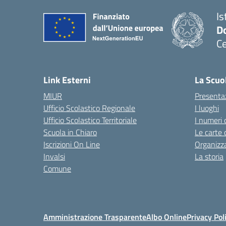
Is
Do
Ce
— 
Link Esterni
La Scuo
MIUR
Presenta
Ufficio Scolastico Regionale
I luoghi
Ufficio Scolastico Territoriale
I numeri 
Scuola in Chiaro
Le carte 
Iscrizioni On Line
Organizz
Invalsi
La storia
Comune
Amministrazione Trasparente
Albo Online
Privacy Pol