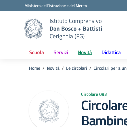
Vai ai contenuti
Vai al menu di navigazione
Vai al footer
Ministero dell'Istruzione e del Merito
Istituto Comprensivo
Don Bosco + Battisti
Cerignola (FG)
Scuola
Servizi
Novità
Didattica
Home
Novità
Le circolari
Circolari per alun
Circolare 093
Circola
Bambine