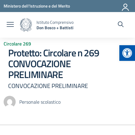
Vai ai contenuti
Vai al menu di navigazione
Vai al footer
Ministero dell'Istruzione e del Merito
Istituto Comprensivo
Don Bosco + Battisti
Circolare 269
Apr
Protetto: Circolare n 269
CONVOCAZIONE
PRELIMINARE
CONVOCAZIONE PRELIMINARE
Personale scolastico