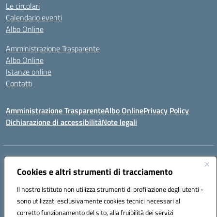
Le circolari
Calendario eventi
Albo Online
Amministrazione Trasparente
Albo Online
Istanze online
Contatti
Amministrazione Trasparente
Albo Online
Privacy Policy
Dichiarazione di accessibilità
Note legali
Indirizzo:
PIAZZA VENTIMIGLIA, 6 71042 CERIGNOLA (FG)
Centralino:
Cookies e altri strumenti di tracciamento
0885/422972
Email:
FGIC84600D@istruzione.it
Posta elettronica certificata (PEC):
FGIC84600D@pec.istruzione.it
Il nostro Istituto non utilizza strumenti di profilazione degli utenti -
Codice fiscale: 81004320719
sono utilizzati esclusivamente cookies tecnici necessari al
Codice meccanografico:
FGIC84600D
corretto funzionamento del sito, alla fruibilità dei servizi