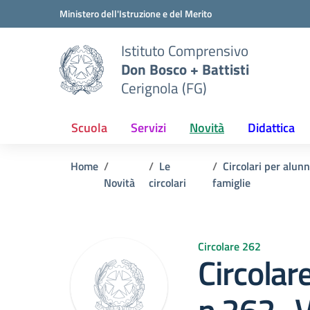
Vai ai contenuti
Vai al menu di navigazione
Vai al footer
Ministero dell'Istruzione e del Merito
Istituto Comprensivo
Don Bosco + Battisti
Cerignola (FG)
Scuola
Servizi
Novità
Didattica
Home
Le
Circolari per alunn
Novità
circolari
famiglie
Circolare 262
Circolar