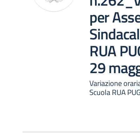
n.262_Va
per Ass
Sindacal
RUA PUG
29 magg
Variazione orar
Scuola RUA PUG