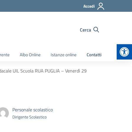
Accedi
Cerca
Apr
rente
Albo Online
Istanze online
Contatti
ndacale UIL Scuola RUA PUGLIA – Venerdì 29
Personale scolastico
Dirigente Scolastico