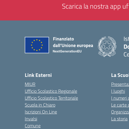
Scarica la nostra app uff
Is
Do
Ce
— 
Link Esterni
La Scuo
MIUR
Presenta
Ufficio Scolastico Regionale
I luoghi
Ufficio Scolastico Territoriale
I numeri 
Scuola in Chiaro
Le carte 
Iscrizioni On Line
Organizz
Invalsi
La storia
Comune