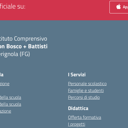
iciale su:
App
tituto Comprensivo
n Bosco + Battisti
rignola (FG)
Visita la pagina iniziale della scuola
la
I Servizi
zione
Personale scolastico
Famiglie e studenti
della scuola
Percorsi di studio
della scuola
Didattica
azione
Offerta formativa
I progetti