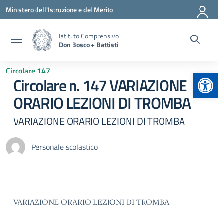
Vai ai contenuti
Vai al menu di navigazione
Vai al footer
Ministero dell'Istruzione e del Merito
Istituto Comprensivo
Don Bosco + Battisti
Circolare 147
Apr
Circolare n. 147 VARIAZIONE
ORARIO LEZIONI DI TROMBA
VARIAZIONE ORARIO LEZIONI DI TROMBA
Personale scolastico
VARIAZIONE ORARIO LEZIONI DI TROMBA