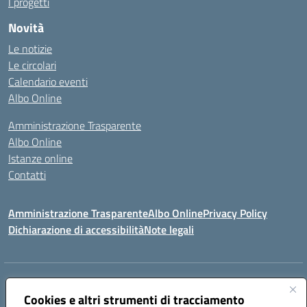
I progetti
Novità
Le notizie
Le circolari
Calendario eventi
Albo Online
Amministrazione Trasparente
Albo Online
Istanze online
Contatti
Amministrazione Trasparente
Albo Online
Privacy Policy
Dichiarazione di accessibilità
Note legali
Indirizzo:
PIAZZA VENTIMIGLIA, 6 71042 CERIGNOLA (FG)
Centralino:
Cookies e altri strumenti di tracciamento
0885/422972
Email:
FGIC84600D@istruzione.it