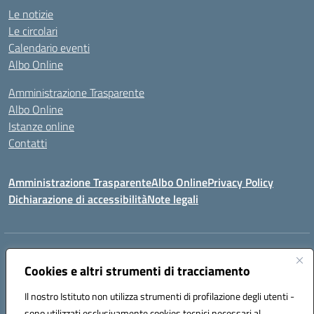
Le notizie
Le circolari
Calendario eventi
Albo Online
Amministrazione Trasparente
Albo Online
Istanze online
Contatti
Amministrazione Trasparente
Albo Online
Privacy Policy
Dichiarazione di accessibilità
Note legali
Indirizzo:
PIAZZA VENTIMIGLIA, 6 71042 CERIGNOLA (FG)
Centralino:
Cookies e altri strumenti di tracciamento
0885/422972
Email:
FGIC84600D@istruzione.it
Posta elettronica certificata (PEC):
FGIC84600D@pec.istruzione.it
Il nostro Istituto non utilizza strumenti di profilazione degli utenti -
Codice fiscale: 81004320719
sono utilizzati esclusivamente cookies tecnici necessari al