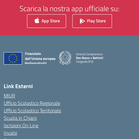
Scarica la nostra app ufficiale su:
App Store
Play Store
Istituto Comprensivo
Don Bosco + Battisti
Cerignola (FG)
— Visita la pagina iniziale della scuola
Link Esterni
MIUR
Ufficio Scolastico Regionale
Ufficio Scolastico Territoriale
Scuola in Chiaro
Iscrizioni On Line
Invalsi