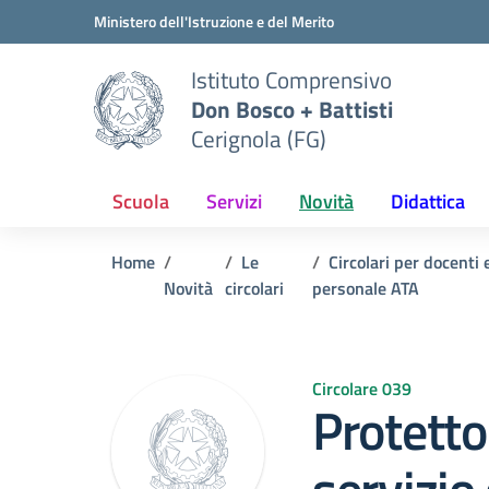
Vai ai contenuti
Vai al menu di navigazione
Vai al footer
Ministero dell'Istruzione e del Merito
Istituto Comprensivo
Don Bosco + Battisti
Cerignola (FG)
Scuola
Servizi
Novità
Didattica
Home
Le
Circolari per docenti 
Novità
circolari
personale ATA
Circolare 039
Protetto