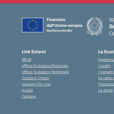
Is
Do
Ce
— 
Link Esterni
La Scuo
MIUR
Presenta
Ufficio Scolastico Regionale
I luoghi
Ufficio Scolastico Territoriale
I numeri 
Scuola in Chiaro
Le carte 
Iscrizioni On Line
Organizz
Invalsi
La storia
Comune