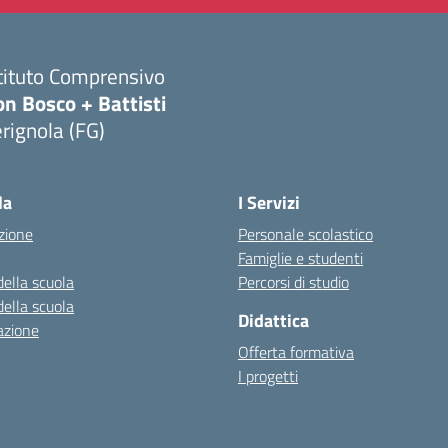
tituto Comprensivo
n Bosco + Battisti
rignola (FG)
Visita la pagina iniziale della scuola
la
I Servizi
zione
Personale scolastico
Famiglie e studenti
della scuola
Percorsi di studio
della scuola
Didattica
azione
Offerta formativa
I progetti