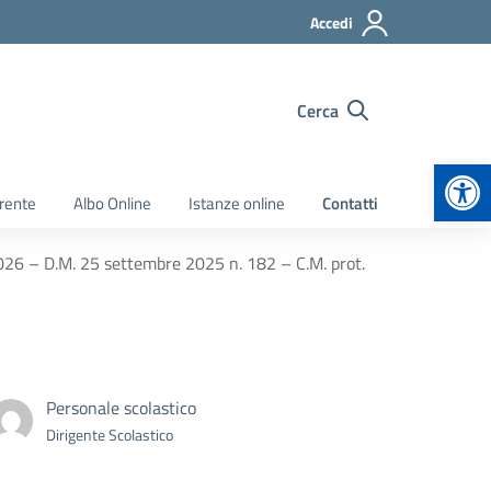
Accedi
Cerca
Apr
rente
Albo Online
Istanze online
Contatti
026 – D.M. 25 settembre 2025 n. 182 – C.M. prot.
Personale scolastico
Dirigente Scolastico