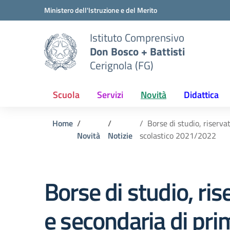
Vai ai contenuti
Vai al menu di navigazione
Vai al footer
Ministero dell'Istruzione e del Merito
Istituto Comprensivo
Don Bosco + Battisti
Cerignola (FG)
Scuola
Servizi
Novità
Didattica
Home
Borse di studio, riserva
Novità
Notizie
scolastico 2021/2022
Borse di studio, ris
e secondaria di pri