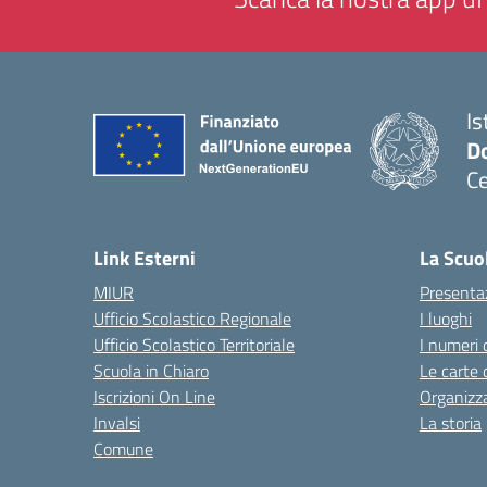
Is
Do
Ce
— 
Link Esterni
La Scuo
MIUR
Presenta
Ufficio Scolastico Regionale
I luoghi
Ufficio Scolastico Territoriale
I numeri 
Scuola in Chiaro
Le carte 
Iscrizioni On Line
Organizz
Invalsi
La storia
Comune