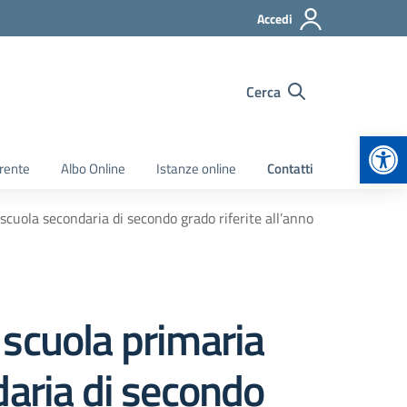
Accedi
Cerca
Apr
rente
Albo Online
Istanze online
Contatti
 scuola secondaria di secondo grado riferite all’anno
a scuola primaria
daria di secondo