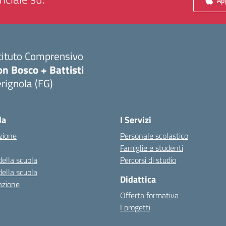
App
tituto Comprensivo
n Bosco + Battisti
rignola (FG)
Visita la pagina iniziale della scuola
la
I Servizi
zione
Personale scolastico
Famiglie e studenti
della scuola
Percorsi di studio
della scuola
Didattica
azione
Offerta formativa
I progetti