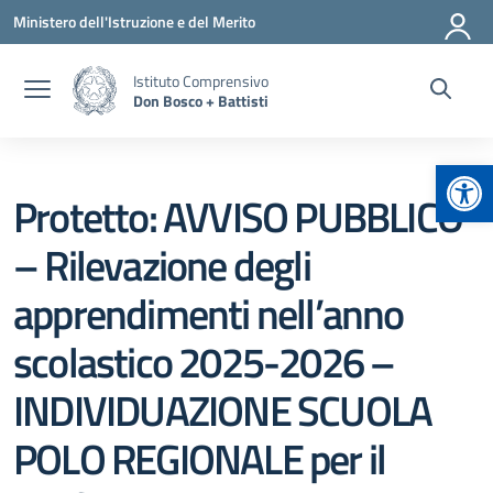
Vai ai contenuti
Vai al menu di navigazione
Vai al footer
Ministero dell'Istruzione e del Merito
Istituto Comprensivo
Don Bosco + Battisti
Apr
Protetto: AVVISO PUBBLICO
– Rilevazione degli
apprendimenti nell’anno
scolastico 2025-2026 –
INDIVIDUAZIONE SCUOLA
POLO REGIONALE per il