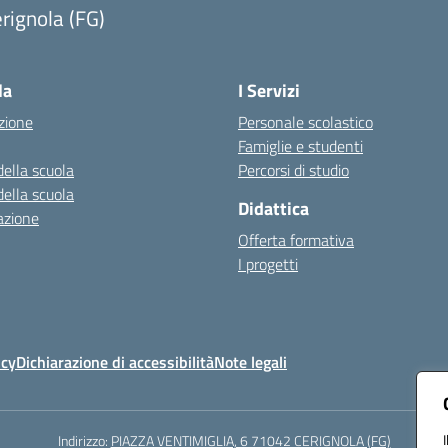
rignola (FG)
Visita la pagina iniziale della scuola
la
I Servizi
zione
Personale scolastico
Famiglie e studenti
della scuola
Percorsi di studio
della scuola
Didattica
azione
Offerta formativa
I progetti
icy
Dichiarazione di accessibilità
Note legali
Indirizzo:
PIAZZA VENTIMIGLIA, 6 71042 CERIGNOLA (FG)