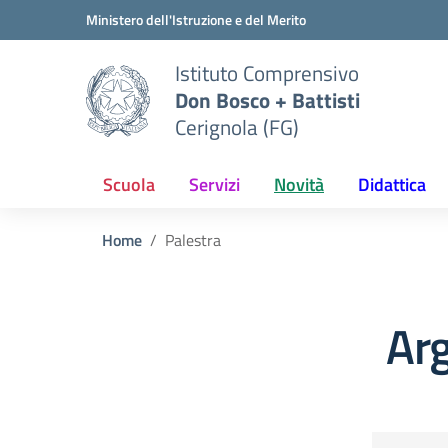
Vai ai contenuti
Vai al menu di navigazione
Vai al footer
Ministero dell'Istruzione e del Merito
Istituto Comprensivo
Don Bosco + Battisti
Cerignola (FG)
Scuola
Servizi
Novità
Didattica
Home
Palestra
Ar