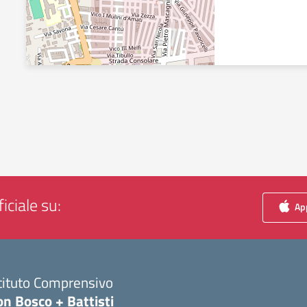
iciale su:
App
tituto Comprensivo
n Bosco + Battisti