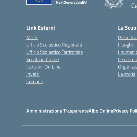
Ce
— 
Link Esterni
La Scuo
MIUR
Presenta
Ufficio Scolastico Regionale
I luoghi
Ufficio Scolastico Territoriale
I numeri 
Scuola in Chiaro
Le carte 
Iscrizioni On Line
Organizz
Invalsi
La storia
Comune
Amministrazione Trasparente
Albo Online
Privacy Pol