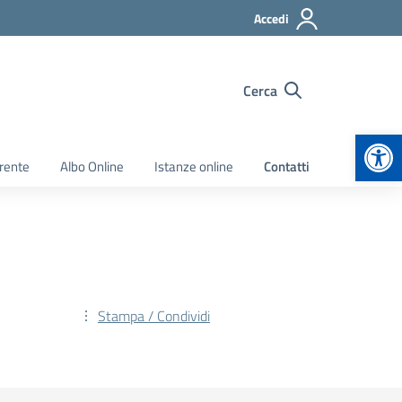
Accedi
Cerca
Apr
rente
Albo Online
Istanze online
Contatti
Stampa / Condividi