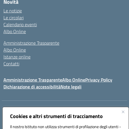
Novità
Le notizie
Le circolari
Calendario eventi
Albo Online
Amministrazione Trasparente
Albo Online
Istanze online
Contatti
Amministrazione Trasparente
Albo Online
Privacy Policy
Dichiarazione di accessibilità
Note legali
Indirizzo:
PIAZZA VENTIMIGLIA, 6 71042 CERIGNOLA (FG)
Centralino:
Cookies e altri strumenti di tracciamento
0885/422972
Email:
FGIC84600D@istruzione.it
Posta elettronica certificata (PEC):
FGIC84600D@pec.istruzione.it
Il nostro Istituto non utilizza strumenti di profilazione degli utenti -