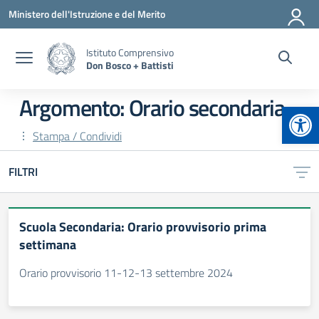
Vai ai contenuti
Vai al menu di navigazione
Vai al footer
Ministero dell'Istruzione e del Merito
Istituto Comprensivo
Don Bosco + Battisti
Argomento: Orario secondaria
Apr
Stampa / Condividi
FILTRI
Scuola Secondaria: Orario provvisorio prima
settimana
Orario provvisorio 11-12-13 settembre 2024