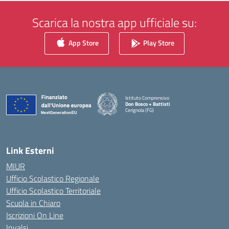
Scarica la nostra app ufficiale su:
App Store
Play Store
Istituto Comprensivo
Don Bosco + Battisti
Cerignola (FG)
— Visita la pagina iniziale della scuola
Link Esterni
MIUR
Ufficio Scolastico Regionale
Ufficio Scolastico Territoriale
Scuola in Chiaro
Iscrizioni On Line
Invalsi