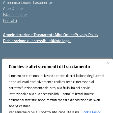
Amministrazione Trasparente
Albo Online
Istanze online
Contatti
Amministrazione Trasparente
Albo Online
Privacy Policy
Dichiarazione di accessibilità
Note legali
Indirizzo:
PIAZZA VENTIMIGLIA, 6 71042 CERIGNOLA (FG)
Centralino:
Cookies e altri strumenti di tracciamento
0885/422972
Email:
FGIC84600D@istruzione.it
Posta elettronica certificata (PEC):
FGIC84600D@pec.istruzione.it
Il nostro Istituto non utilizza strumenti di profilazione degli utenti -
Codice fiscale: 81004320719
sono utilizzati esclusivamente cookies tecnici necessari al
Codice meccanografico:
FGIC84600D
corretto funzionamento del sito, alla fruibilità dei servizi
Codice Indice delle Pubbliche Amministrazioni (IPA): istsc_FGIC84600D
istituzionali e alla sua accessibilità – sono utilizzati, inoltre,
strumenti statistici anonimizzati messi a disposizione da Web
Analytics Italia.
Hosting & Powered by 3D Solution S.r.l.
Per saperne di più sul nostro sito, consulta la ns.
Cookie Policy.