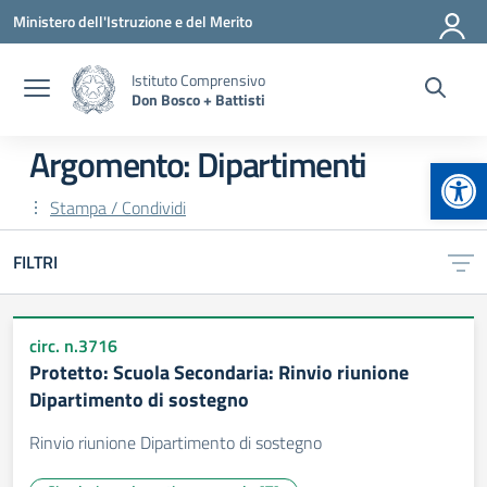
Vai ai contenuti
Vai al menu di navigazione
Vai al footer
Ministero dell'Istruzione e del Merito
Istituto Comprensivo
Don Bosco + Battisti
Argomento: Dipartimenti
Apr
Stampa / Condividi
FILTRI
circ. n.3716
Protetto: Scuola Secondaria: Rinvio riunione
Dipartimento di sostegno
Rinvio riunione Dipartimento di sostegno