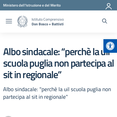
Vai ai contenuti
Vai al menu di navigazione
Vai al footer
Ministero dell'Istruzione e del Merito
Istituto Comprensivo
Don Bosco + Battisti
Apr
Albo sindacale: “perchè la uil
scuola puglia non partecipa al
sit in regionale”
Albo sindacale: "perchè la uil scuola puglia non
partecipa al sit in regionale"