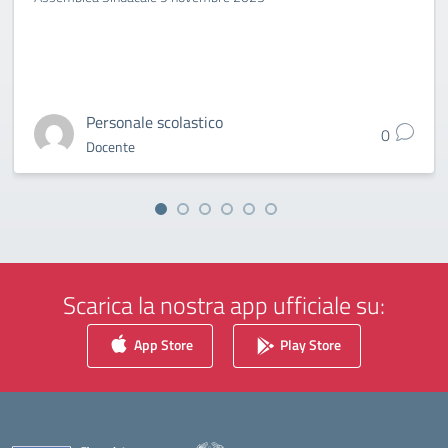
Personale scolastico
0
Docente
Scarica la nostra app ufficiale su:
App Store
Play Store