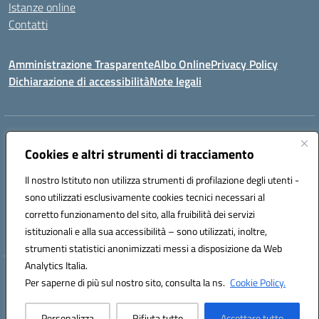
Istanze online
Contatti
Amministrazione Trasparente
Albo Online
Privacy Policy
Dichiarazione di accessibilità
Note legali
Indirizzo:
PIAZZA VENTIMIGLIA, 6 71042 CERIGNOLA (FG)
Centralino:
Cookies e altri strumenti di tracciamento
0885/422972
Email:
FGIC84600D@istruzione.it
Posta elettronica certificata (PEC):
FGIC84600D@pec.istruzione.it
Il nostro Istituto non utilizza strumenti di profilazione degli utenti -
Codice fiscale: 81004320719
sono utilizzati esclusivamente cookies tecnici necessari al
Codice meccanografico:
FGIC84600D
corretto funzionamento del sito, alla fruibilità dei servizi
Codice Indice delle Pubbliche Amministrazioni (IPA): istsc_FGIC84600D
istituzionali e alla sua accessibilità – sono utilizzati, inoltre,
strumenti statistici anonimizzati messi a disposizione da Web
Analytics Italia.
Hosting & Powered by 3D Solution S.r.l.
Per saperne di più sul nostro sito, consulta la ns.
Cookie Policy.
Concept & Design by Designers Italia
Personalizza
Rifiuta tutto
Accettare tutto