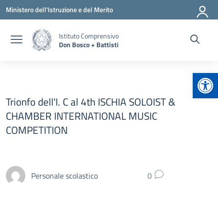
Vai ai contenuti
Vai al menu di navigazione
Vai al footer
Ministero dell'Istruzione e del Merito
Istituto Comprensivo
Don Bosco + Battisti
Apr
Trionfo dell'I. C al 4th ISCHIA SOLOIST &
CHAMBER INTERNATIONAL MUSIC
COMPETITION
Personale scolastico
0